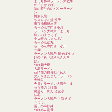
まっち棒＠ラーメン大戦争
の「まぜそば」
味の時計台のバターラーメ
ン
博多風龍
ちゃんぽん堂 筏天
東京油組総本店
らーめん専門店小川
ラーメン大戦争「まっち
棒」のまぜそば
中央軒のちゃんぽん
らーめん伝丸
らーめん専門店 小川
一欄
ラーメン大戦争 鶏そばうつ
けの「炙り焼きちきんそ
ば」
つけ麺大臣
大島ラーメン
亜須加の排骨担々めん
梵天＠またまた「ラーメン
大戦争」
今日もラーメン大戦争 ま
っち棒のつけ麺
尾道らーめん 道玄亭
桂花
ラーメン大戦争 「鶏そば
うつけ」
雷伝の麻辣麺
つけめん乱世