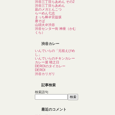
渋谷三丁目らあめん その2
渋谷三丁目らあめん
凪のメガとんこつ
らーめん七志
まっち棒＠宮益坂
唐そば
山頭火＠渋谷
渋谷センター街 神座（かむ
くら）
渋谷カレー
いんでいらの「元祖えびめ
し」
いんでいらのチキンカレー
カレー屋 晴之日
DEROIのタイカレー
DEROI
渋谷カリガリ
記事検索
検索語句
最近のコメント