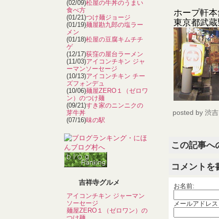
(02/09)
松屋の牛丼のうまい
食べ方
ホープ軒本
(01/21)
つけ麺ジョージ
東京都武蔵野
(01/19)
麺屋勘九郎の塩ラー
メン
(01/18)
松屋の豆腐キムチチ
ゲ
(12/17)
荻窪の屋台ラーメン
(11/03)
アイコンチキン ジャ
ーマンソーセージ
(10/13)
アイコンチキン チー
ズフォンデュ
(10/06)
麺屋ZERO１（ゼロワ
ン）のつけ麺
(09/21)
すき家のニンニクの
posted by
渋吉
芽牛丼
(07/16)
味の駅
この記事へ
コメントを
吉祥寺グルメ
お名前:
アイコンチキン ジャーマン
ソーセージ
メールアドレス
麺屋ZERO１（ゼロワン）の
つけ麺