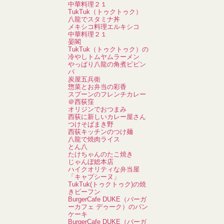
中華料理２１
TukTuk（トゥクトゥク）
八龍でスタミナ丼
メキシコ料理エルキシコ
中華料理２１
晏閣
TukTuk（トゥクトゥク）の
冷やしトムヤムラーメン
やっぱり八龍の角煮ビビン
バ
炭屋五兵衛
惣菜とお弁当の彩香
スプーンのフレンチカレー
＠西荻窪
オリジンでおつまみ
西荻に新しいカレー屋さん
つけそばまき野
西荻キッチンのつけ麺
八龍で焼肉ライス
とん八
たけちゃんのたこ焼き
じゃんぼ総本店
ハイクオリティな弁当屋
「キャプシーヌ」
TukTuk(トゥクトゥク)の焼
きビーフン
BurgerCafe DUKE（バーガ
ーカフェ デゥーク）のパン
ケーキ
BurgerCafe DUKE（バーガ