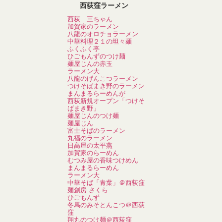
西荻窪ラーメン
西荻 三ちゃん
加賀家のラーメン
八龍のオロチョラーメン
中華料理２１の坦々麺
ふくふく亭
ひごもんずのつけ麺
麺屋じんの赤玉
ラーメン大
八龍のげんこつラーメン
つけそばまき野のラーメン
まんまるらーめんが
西荻新規オープン「つけそ
ばまき野」
麺屋じんのつけ麺
麺屋じん
富士そばのラーメン
丸福のラーメン
日高屋の太平燕
加賀家のらーめん
むつみ屋の香味つけめん
まんまるらーめん
ラーメン大
中華そば「青葉」＠西荻窪
麺創房 さくら
ひごもんず
冬馬のみそとんこつ＠西荻
窪
翔丸のつけ麺＠西荻窪