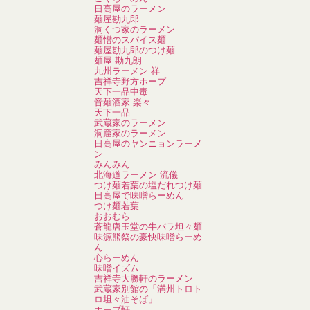
日高屋のラーメン
麺屋勘九郎
洞くつ家のラーメン
麺憎のスパイス麺
麺屋勘九郎のつけ麺
麺屋 勘九朗
九州ラーメン 祥
吉祥寺野方ホープ
天下一品中毒
音麺酒家 楽々
天下一品
武蔵家のラーメン
洞窟家のラーメン
日高屋のヤンニョンラーメ
ン
みんみん
北海道ラーメン 流儀
つけ麺若葉の塩だれつけ麺
日高屋で味噌らーめん
つけ麺若葉
おおむら
蒼龍唐玉堂の牛バラ坦々麺
味源熊祭の豪快味噌らーめ
ん
心らーめん
味噌イズム
吉祥寺大勝軒のラーメン
武蔵家別館の「満州トロト
ロ坦々油そば」
ホープ軒