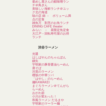
釜めし屋さんの鯖味噌ラン
チ＠鳥ぎん
美味しい海鮮ランチ＠ユッ
ク北の海道
味の店 錦 － ボリューム満
点の定食
雑魚万 割烹のお魚ランチ
DINING CAFE theater
みらい － 昼限定魚定食
大江戸－回転寿司屋のお得
ランチ
渋谷ラーメン
光醤
はしばやんのちゃんぽん
鏑矢
宇明家の豚骨醤油らーめん
唐そば
渋英のラーメン
櫻坂の中華ソバ
「はやし」のらーめん
麺KAWAKEI
まぐろラーメン＠てんがら
らーめん
おがわ節
小川が変わった！
和風ラーメン だるまや
宇明家のマーラー麺