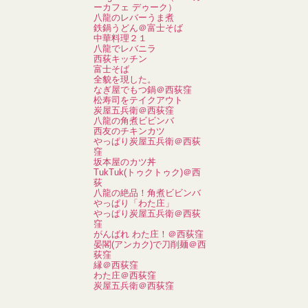
ーカフェ デゥーク）
八龍のレバーうま煮
鉄鍋うどん＠富士そば
中華料理２１
八龍でレバニラ
西荻キッチン
富士そば
全貌を現した。
なぎ屋でもつ鍋＠西荻窪
松寿司をテイクアウト
炭屋五兵衛＠西荻窪
八龍の角煮ビビンバ
西友のチキンカツ
やっぱり炭屋五兵衛＠西荻
窪
坂本屋のカツ丼
TukTuk(トゥクトゥク)＠西
荻
八龍の絶品！角煮ビビンバ
やっぱり「わた庄」
やっぱり炭屋五兵衛＠西荻
窪
がんばれ わた庄！＠西荻窪
晏閣(アンカク)で刀削麺＠西
荻窪
縁＠西荻窪
わた庄＠西荻窪
炭屋五兵衛＠西荻窪