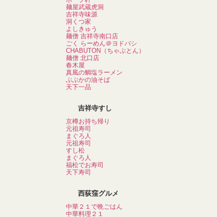
麺屋武蔵虎洞
吉祥寺味源
洞くつ家
よしきゅう
麺僧 吉祥寺南口店
ごく らーめん＠ヨドバシ
CHABUTON（ちゃぶとん）
麺僧 北口店
春木屋
真風の鯛塩ラーメン
ぶぶかの油そば
天下一品
吉祥寺すし
京樽お持ち帰り
元祖寿司
まぐろ人
元祖寿司
すし松
まぐろ人
福松でお寿司
天下寿司
西荻窪グルメ
中華２１で晩ごはん
中華料理２１