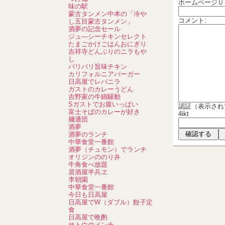
ホームページＵ
味の駅
蒙古タンメン中本の「冷や
コメント:
し五目蒙古タンメン」
酒夢の記念セール
ジュ―シーチキンセレクト
たまごかけごはんおにぎり
吉祥寺どんぶりのニラもや
し
パリパリ旨味チキン
カリフォルニアバーガー
日高屋でレバニラ
ガストのカレーうどん
吉野家の牛鍋騒動
Sガストでお腹いっぱい
認証（表示され
富士そばのカレーが好き
4ikt
麺通団
酒夢
酒夢のランチ
中華食堂一番館
酒夢（チュモン）でランチ
オリジンののり弁
牛角食べ放題
居酒屋半兵ヱ
李朝園
中華食堂一番館
今日も日高屋
日高屋でW（ダブル）餃子定
食
日高屋で晩酌
サトウのメンチ