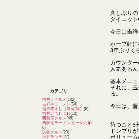
久しぶりの
ダイエット
今日は吉祥
ホープ軒に
3年ぶりく
カウンター
人気あるん
基本メニュ
それに、玉
カテゴリ
る。
吉祥寺グルメ
(102)
吉祥寺ラーメン
(54)
今日は、普
吉祥寺すし（寿司/鮨）
(8)
吉祥寺つれづれ
(10)
西荻窪グルメ
(48)
西荻窪ラーメン(らーめん)
(2
待つこと5
6)
ドンブリが
渋谷グルメ
(20)
ボリューム
渋谷ランチ
(27)