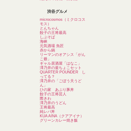
渋谷グルメ
microcosmos（ミクロコス
モス）
とんちゃん
餃子の王将最高
しぶそば
海峡
元気酒場 魚匠
赤から鍋
リーマンのオアシス「がん
こ爺」
ギャル居酒屋「はなこ」
澤乃井の釜ちょこセット
QUARTER POUNDER し
ってる？
澤乃井の「ごぼう天うど
ん」
ひの家 あぶり豚丼
餃子の王将芸人
際きわ
澤乃井のうどん
王将最高
純レバ丼
KUA AINA（クアアイナ）
グリーンカレー焼き飯