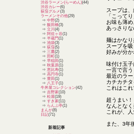
渋谷ラーメン(らーめん)
(44)
渋谷カレー
(6)
スープは、
荻窪グルメ
(3)
「こってり
ラーメンその他
(29)
⇒
中野
(2)
お味も薄め
⇒
飯田橋
(3)
あっさりな
⇒
立川
(4)
⇒
阿佐ヶ谷
(1)
⇒
半蔵門
(1)
麺はかなり
⇒
池袋
(3)
スープを吸
⇒
荻窪
(5)
好みが分か
⇒
三鷹
(2)
⇒
田町
(1)
⇒
早稲田
(1)
味付け玉子
⇒
秋葉原
(1)
一言で言う
⇒
恵比寿
(1)
⇒
高円寺
(1)
最近のラー
⇒
豊田
(1)
カチカチタ
⇒
八王子
(1)
これはこれ
牛丼屋コレクション
(42)
⇒
吉野家
(10)
⇒
松屋
(19)
超うまい！
⇒
すき家
(11)
なんとなく
⇒
らんぷ亭
(1)
まんが
(8)
これが、人
日記
(71)
また、3年
新着記事