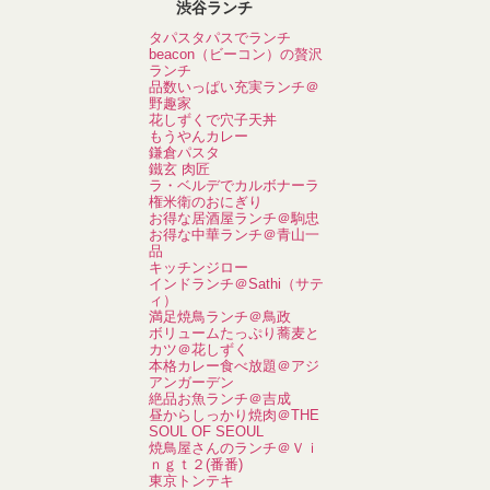
渋谷ランチ
タパスタパスでランチ
beacon（ビーコン）の贅沢
ランチ
品数いっぱい充実ランチ＠
野趣家
花しずくで穴子天丼
もうやんカレー
鎌倉パスタ
鐵玄 肉匠
ラ・ベルデでカルボナーラ
権米衛のおにぎり
お得な居酒屋ランチ＠駒忠
お得な中華ランチ＠青山一
品
キッチンジロー
インドランチ＠Sathi（サテ
ィ）
満足焼鳥ランチ＠鳥政
ボリュームたっぷり蕎麦と
カツ＠花しずく
本格カレー食べ放題＠アジ
アンガーデン
絶品お魚ランチ＠吉成
昼からしっかり焼肉＠THE
SOUL OF SEOUL
焼鳥屋さんのランチ＠Ｖｉ
ｎｇｔ２(番番)
東京トンテキ