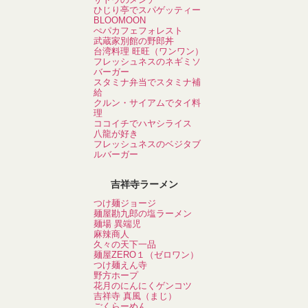
ひじり亭でスパゲッティー
BLOOMOON
ぺパカフェフォレスト
武蔵家別館の野郎丼
台湾料理 旺旺（ワンワン）
フレッシュネスのネギミソ
バーガー
スタミナ弁当でスタミナ補
給
クルン・サイアムでタイ料
理
ココイチでハヤシライス
八龍が好き
フレッシュネスのベジタブ
ルバーガー
吉祥寺ラーメン
つけ麺ジョージ
麺屋勘九郎の塩ラーメン
麺場 異端児
麻辣商人
久々の天下一品
麺屋ZERO１（ゼロワン）
つけ麺えん寺
野方ホープ
花月のにんにくゲンコツ
吉祥寺 真風（まじ）
ごくらーめん