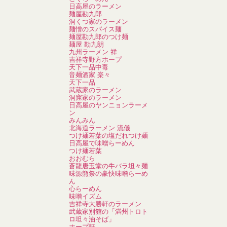
日高屋のラーメン
麺屋勘九郎
洞くつ家のラーメン
麺憎のスパイス麺
麺屋勘九郎のつけ麺
麺屋 勘九朗
九州ラーメン 祥
吉祥寺野方ホープ
天下一品中毒
音麺酒家 楽々
天下一品
武蔵家のラーメン
洞窟家のラーメン
日高屋のヤンニョンラーメ
ン
みんみん
北海道ラーメン 流儀
つけ麺若葉の塩だれつけ麺
日高屋で味噌らーめん
つけ麺若葉
おおむら
蒼龍唐玉堂の牛バラ坦々麺
味源熊祭の豪快味噌らーめ
ん
心らーめん
味噌イズム
吉祥寺大勝軒のラーメン
武蔵家別館の「満州トロト
ロ坦々油そば」
ホープ軒