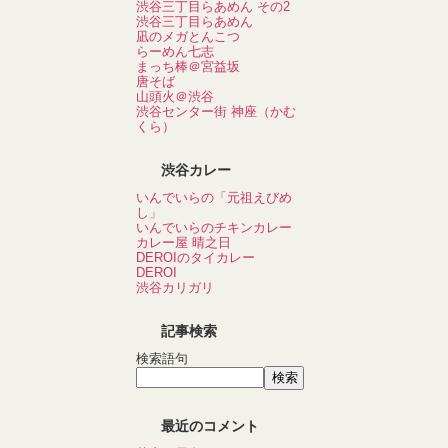
渋谷三丁目らあめん その2
渋谷三丁目らあめん
凪のメガとんこつ
らーめん七志
まっち棒＠宮益坂
唐そば
山頭火＠渋谷
渋谷センター街 神座（かむ
くら）
渋谷カレー
いんでいらの「元祖えびめ
し」
いんでいらのチキンカレー
カレー屋 晴之日
DEROIのタイカレー
DEROI
渋谷カリガリ
記事検索
検索語句
最近のコメント