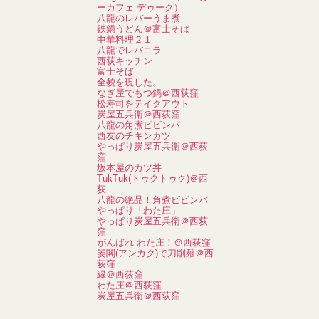
ーカフェ デゥーク）
八龍のレバーうま煮
鉄鍋うどん＠富士そば
中華料理２１
八龍でレバニラ
西荻キッチン
富士そば
全貌を現した。
なぎ屋でもつ鍋＠西荻窪
松寿司をテイクアウト
炭屋五兵衛＠西荻窪
八龍の角煮ビビンバ
西友のチキンカツ
やっぱり炭屋五兵衛＠西荻
窪
坂本屋のカツ丼
TukTuk(トゥクトゥク)＠西
荻
八龍の絶品！角煮ビビンバ
やっぱり「わた庄」
やっぱり炭屋五兵衛＠西荻
窪
がんばれ わた庄！＠西荻窪
晏閣(アンカク)で刀削麺＠西
荻窪
縁＠西荻窪
わた庄＠西荻窪
炭屋五兵衛＠西荻窪