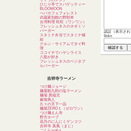
ひじり亭でスパゲッティー
BLOOMOON
ぺパカフェフォレスト
武蔵家別館の野郎丼
台湾料理 旺旺（ワンワン）
フレッシュネスのネギミソ
バーガー
認証（表示され
スタミナ弁当でスタミナ補
9skn
給
クルン・サイアムでタイ料
理
ココイチでハヤシライス
八龍が好き
フレッシュネスのベジタブ
ルバーガー
吉祥寺ラーメン
つけ麺ジョージ
麺屋勘九郎の塩ラーメン
麺場 異端児
麻辣商人
久々の天下一品
麺屋ZERO１（ゼロワン）
つけ麺えん寺
野方ホープ
花月のにんにくゲンコツ
吉祥寺 真風（まじ）
ごくらーめん