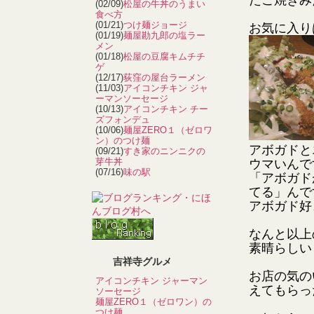
たこ焼きみ
(02/09)
松屋の牛丼のうまい
食べ方
(01/21)
つけ麺ジョージ
お気に入り
(01/19)
麺屋勘九郎の塩ラー
メン
(01/18)
松屋の豆腐キムチチ
ゲ
(12/17)
荻窪の屋台ラーメン
(11/03)
アイコンチキン ジャ
ーマンソーセージ
(10/13)
アイコンチキン チー
ズフォンデュ
(10/06)
麺屋ZERO１（ゼロワ
ン）のつけ麺
アボガドと
(09/21)
すき家のニンニクの
芽牛丼
ウマいんで
(07/16)
味の駅
「アボガド
てる」んで
アボガド好
なんと以上
素晴らしい
吉祥寺グルメ
お店の気の
アイコンチキン ジャーマン
えてもらっ
ソーセージ
麺屋ZERO１（ゼロワン）の
つけ麺