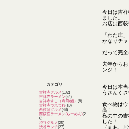
今日は吉祥
ました。
お店は西荻
「わた庄」
かなりチャ
だって完全
去年からお
ンジ！
カテゴリ
今日は本当
うさんくさ
吉祥寺グルメ
(102)
吉祥寺ラーメン
(54)
吉祥寺すし（寿司/鮨）
(8)
食べ物はウ
吉祥寺つれづれ
(10)
高！
西荻窪グルメ
(48)
西荻窪ラーメン(らーめん)
(2
私の中の吉
6)
した！
渋谷グルメ
(20)
（まあ、居
渋谷ランチ
(27)