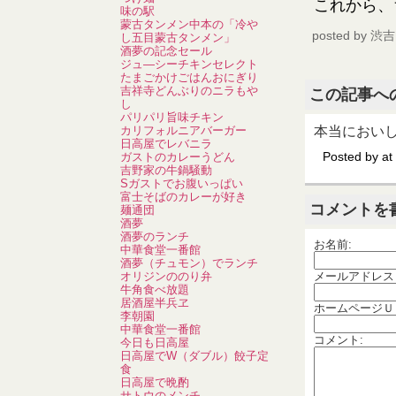
これから、
味の駅
蒙古タンメン中本の「冷や
posted by
渋吉
し五目蒙古タンメン」
酒夢の記念セール
ジュ―シーチキンセレクト
たまごかけごはんおにぎり
吉祥寺どんぶりのニラもや
この記事へ
し
パリパリ旨味チキン
カリフォルニアバーガー
本当におい
日高屋でレバニラ
ガストのカレーうどん
Posted by
at
吉野家の牛鍋騒動
Sガストでお腹いっぱい
富士そばのカレーが好き
コメントを
麺通団
酒夢
酒夢のランチ
お名前:
中華食堂一番館
酒夢（チュモン）でランチ
オリジンののり弁
メールアドレス
牛角食べ放題
居酒屋半兵ヱ
ホームページＵ
李朝園
中華食堂一番館
コメント:
今日も日高屋
日高屋でW（ダブル）餃子定
食
日高屋で晩酌
サトウのメンチ