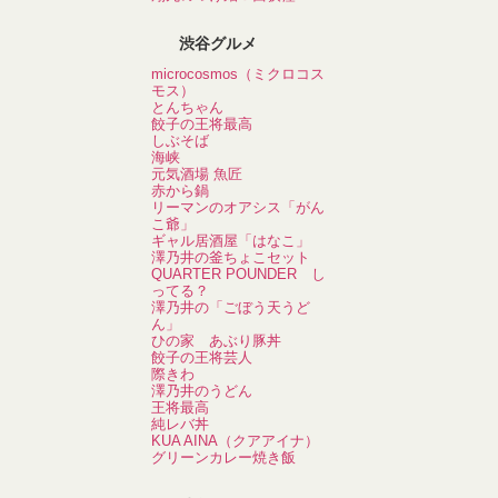
渋谷グルメ
microcosmos（ミクロコス
モス）
とんちゃん
餃子の王将最高
しぶそば
海峡
元気酒場 魚匠
赤から鍋
リーマンのオアシス「がん
こ爺」
ギャル居酒屋「はなこ」
澤乃井の釜ちょこセット
QUARTER POUNDER し
ってる？
澤乃井の「ごぼう天うど
ん」
ひの家 あぶり豚丼
餃子の王将芸人
際きわ
澤乃井のうどん
王将最高
純レバ丼
KUA AINA（クアアイナ）
グリーンカレー焼き飯