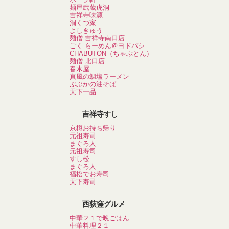
麺屋武蔵虎洞
吉祥寺味源
洞くつ家
よしきゅう
麺僧 吉祥寺南口店
ごく らーめん＠ヨドバシ
CHABUTON（ちゃぶとん）
麺僧 北口店
春木屋
真風の鯛塩ラーメン
ぶぶかの油そば
天下一品
吉祥寺すし
京樽お持ち帰り
元祖寿司
まぐろ人
元祖寿司
すし松
まぐろ人
福松でお寿司
天下寿司
西荻窪グルメ
中華２１で晩ごはん
中華料理２１