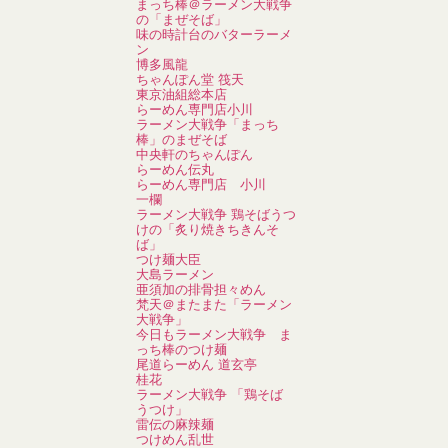
まっち棒＠ラーメン大戦争
の「まぜそば」
味の時計台のバターラーメ
ン
博多風龍
ちゃんぽん堂 筏天
東京油組総本店
らーめん専門店小川
ラーメン大戦争「まっち
棒」のまぜそば
中央軒のちゃんぽん
らーめん伝丸
らーめん専門店 小川
一欄
ラーメン大戦争 鶏そばうつ
けの「炙り焼きちきんそ
ば」
つけ麺大臣
大島ラーメン
亜須加の排骨担々めん
梵天＠またまた「ラーメン
大戦争」
今日もラーメン大戦争 ま
っち棒のつけ麺
尾道らーめん 道玄亭
桂花
ラーメン大戦争 「鶏そば
うつけ」
雷伝の麻辣麺
つけめん乱世