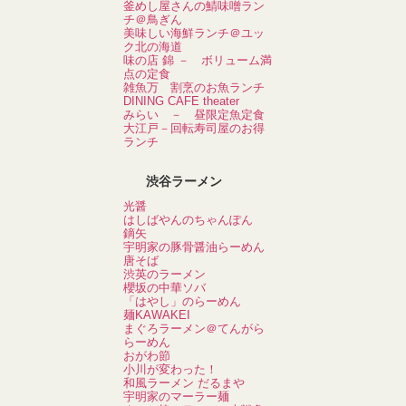
釜めし屋さんの鯖味噌ラン
チ＠鳥ぎん
美味しい海鮮ランチ＠ユッ
ク北の海道
味の店 錦 － ボリューム満
点の定食
雑魚万 割烹のお魚ランチ
DINING CAFE theater
みらい － 昼限定魚定食
大江戸－回転寿司屋のお得
ランチ
渋谷ラーメン
光醤
はしばやんのちゃんぽん
鏑矢
宇明家の豚骨醤油らーめん
唐そば
渋英のラーメン
櫻坂の中華ソバ
「はやし」のらーめん
麺KAWAKEI
まぐろラーメン＠てんがら
らーめん
おがわ節
小川が変わった！
和風ラーメン だるまや
宇明家のマーラー麺