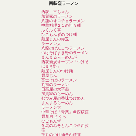
西荻窪ラーメン
西荻 三ちゃん
加賀家のラーメン
八龍のオロチョラーメン
中華料理２１の坦々麺
ふくふく亭
ひごもんずのつけ麺
麺屋じんの赤玉
ラーメン大
八龍のげんこつラーメン
つけそばまき野のラーメン
まんまるらーめんが
西荻新規オープン「つけそ
ばまき野」
麺屋じんのつけ麺
麺屋じん
富士そばのラーメン
丸福のラーメン
日高屋の太平燕
加賀家のらーめん
むつみ屋の香味つけめん
まんまるらーめん
ラーメン大
中華そば「青葉」＠西荻窪
麺創房 さくら
ひごもんず
冬馬のみそとんこつ＠西荻
窪
翔丸のつけ麺＠西荻窪