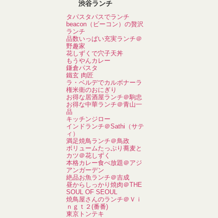
渋谷ランチ
タパスタパスでランチ
beacon（ビーコン）の贅沢
ランチ
品数いっぱい充実ランチ＠
野趣家
花しずくで穴子天丼
もうやんカレー
鎌倉パスタ
鐵玄 肉匠
ラ・ベルデでカルボナーラ
権米衛のおにぎり
お得な居酒屋ランチ＠駒忠
お得な中華ランチ＠青山一
品
キッチンジロー
インドランチ＠Sathi（サテ
ィ）
満足焼鳥ランチ＠鳥政
ボリュームたっぷり蕎麦と
カツ＠花しずく
本格カレー食べ放題＠アジ
アンガーデン
絶品お魚ランチ＠吉成
昼からしっかり焼肉＠THE
SOUL OF SEOUL
焼鳥屋さんのランチ＠Ｖｉ
ｎｇｔ２(番番)
東京トンテキ