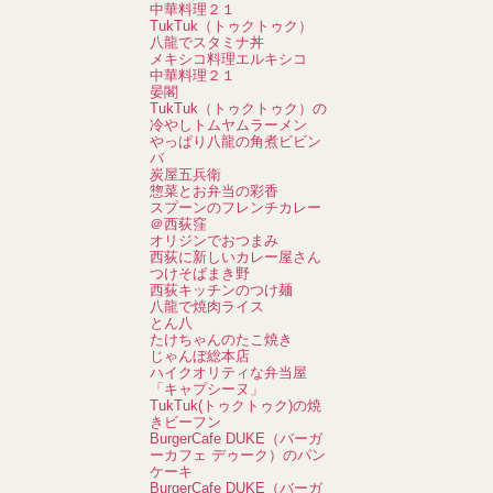
中華料理２１
TukTuk（トゥクトゥク）
八龍でスタミナ丼
メキシコ料理エルキシコ
中華料理２１
晏閣
TukTuk（トゥクトゥク）の
冷やしトムヤムラーメン
やっぱり八龍の角煮ビビン
バ
炭屋五兵衛
惣菜とお弁当の彩香
スプーンのフレンチカレー
＠西荻窪
オリジンでおつまみ
西荻に新しいカレー屋さん
つけそばまき野
西荻キッチンのつけ麺
八龍で焼肉ライス
とん八
たけちゃんのたこ焼き
じゃんぼ総本店
ハイクオリティな弁当屋
「キャプシーヌ」
TukTuk(トゥクトゥク)の焼
きビーフン
BurgerCafe DUKE（バーガ
ーカフェ デゥーク）のパン
ケーキ
BurgerCafe DUKE（バーガ