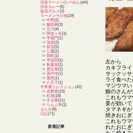
渋谷ラーメン(らーめん)
(44)
渋谷カレー
(6)
荻窪グルメ
(3)
ラーメンその他
(29)
⇒
中野
(2)
⇒
飯田橋
(3)
⇒
立川
(4)
⇒
阿佐ヶ谷
(1)
⇒
半蔵門
(1)
⇒
池袋
(3)
⇒
荻窪
(5)
⇒
三鷹
(2)
⇒
田町
(1)
⇒
早稲田
(1)
左から
⇒
秋葉原
(1)
カキフライ
⇒
恵比寿
(1)
サックッサ
⇒
高円寺
(1)
⇒
豊田
(1)
ライ食べた
⇒
八王子
(1)
マジウマい
牛丼屋コレクション
(42)
鯵のさんが
⇒
吉野家
(10)
⇒
松屋
(19)
これもウマ
⇒
すき家
(11)
姜が効いて
⇒
らんぷ亭
(1)
タマネギが
まんが
(8)
日記
(71)
焼きおにぎ
これもウマ
新着記事
れたおにぎ