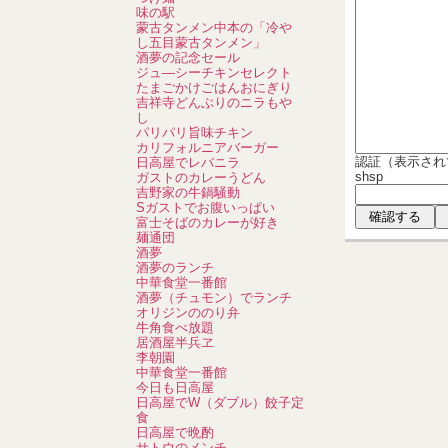
味の駅
蒙古タンメン中本の「冷や
し五目蒙古タンメン」
酒夢の記念セール
ジュ―シーチキンセレクト
たまごかけごはんおにぎり
吉祥寺どんぶりのニラもや
し
パリパリ旨味チキン
カリフォルニアバーガー
認証（表示され
日高屋でレバニラ
shsp
ガストのカレーうどん
吉野家の牛鍋騒動
Sガストでお腹いっぱい
富士そばのカレーが好き
麺通団
酒夢
酒夢のランチ
中華食堂一番館
酒夢（チュモン）でランチ
オリジンののり弁
牛角食べ放題
居酒屋半兵ヱ
李朝園
中華食堂一番館
今日も日高屋
日高屋でW（ダブル）餃子定
食
日高屋で晩酌
サトウのメンチ