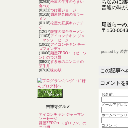
ちなみに結
(02/09)
松屋の牛丼のうまい
食べ方
普通の味が
(01/21)
つけ麺ジョージ
(01/19)
麺屋勘九郎の塩ラー
メン
(01/18)
松屋の豆腐キムチチ
尾道らーめ
ゲ
〒150-00
(12/17)
荻窪の屋台ラーメン
(11/03)
アイコンチキン ジャ
ーマンソーセージ
(10/13)
アイコンチキン チー
ズフォンデュ
posted by
渋吉
(10/06)
麺屋ZERO１（ゼロワ
ン）のつけ麺
(09/21)
すき家のニンニクの
芽牛丼
この記事へ
(07/16)
味の駅
コメントを
お名前:
メールアドレス
吉祥寺グルメ
アイコンチキン ジャーマン
ホームページＵ
ソーセージ
麺屋ZERO１（ゼロワン）の
コメント:
つけ麺