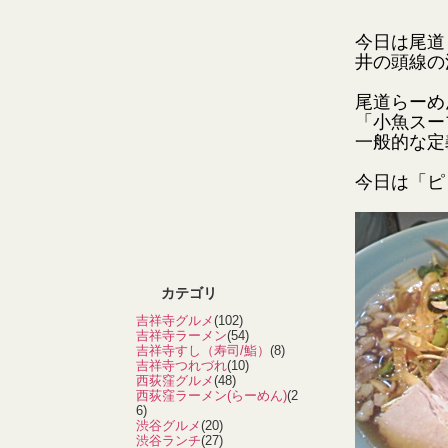
今日は尾道
井の頭線の
尾道らーめ
「小魚スー
一般的な定
今日は「ピ
カテゴリ
吉祥寺グルメ
(102)
吉祥寺ラーメン
(54)
吉祥寺すし（寿司/鮨）
(8)
吉祥寺つれづれ
(10)
西荻窪グルメ
(48)
西荻窪ラーメン(らーめん)
(2
6)
渋谷グルメ
(20)
渋谷ランチ
(27)