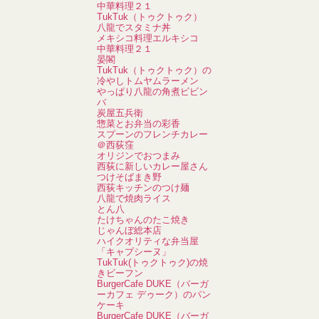
中華料理２１
TukTuk（トゥクトゥク）
八龍でスタミナ丼
メキシコ料理エルキシコ
中華料理２１
晏閣
TukTuk（トゥクトゥク）の
冷やしトムヤムラーメン
やっぱり八龍の角煮ビビン
バ
炭屋五兵衛
惣菜とお弁当の彩香
スプーンのフレンチカレー
＠西荻窪
オリジンでおつまみ
西荻に新しいカレー屋さん
つけそばまき野
西荻キッチンのつけ麺
八龍で焼肉ライス
とん八
たけちゃんのたこ焼き
じゃんぼ総本店
ハイクオリティな弁当屋
「キャプシーヌ」
TukTuk(トゥクトゥク)の焼
きビーフン
BurgerCafe DUKE（バーガ
ーカフェ デゥーク）のパン
ケーキ
BurgerCafe DUKE（バーガ