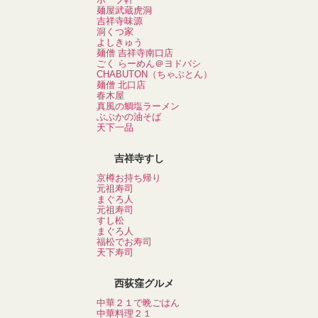
麺屋武蔵虎洞
吉祥寺味源
洞くつ家
よしきゅう
麺僧 吉祥寺南口店
ごく らーめん＠ヨドバシ
CHABUTON（ちゃぶとん）
麺僧 北口店
春木屋
真風の鯛塩ラーメン
ぶぶかの油そば
天下一品
吉祥寺すし
京樽お持ち帰り
元祖寿司
まぐろ人
元祖寿司
すし松
まぐろ人
福松でお寿司
天下寿司
西荻窪グルメ
中華２１で晩ごはん
中華料理２１