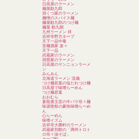
日高屋のラーメン
麺屋勘九郎
洞くつ家のラーメン
麺憎のスパイス麺
麺屋勘九郎のつけ麺
麺屋 勘九朗
九州ラーメン 祥
吉祥寺野方ホープ
天下一品中毒
音麺酒家 楽々
天下一品
武蔵家のラーメン
洞窟家のラーメン
日高屋のヤンニョンラーメ
ン
みんみん
北海道ラーメン 流儀
つけ麺若葉の塩だれつけ麺
日高屋で味噌らーめん
つけ麺若葉
おおむら
蒼龍唐玉堂の牛バラ坦々麺
味源熊祭の豪快味噌らーめ
ん
心らーめん
味噌イズム
吉祥寺大勝軒のラーメン
武蔵家別館の「満州トロト
ロ坦々油そば」
ホープ軒