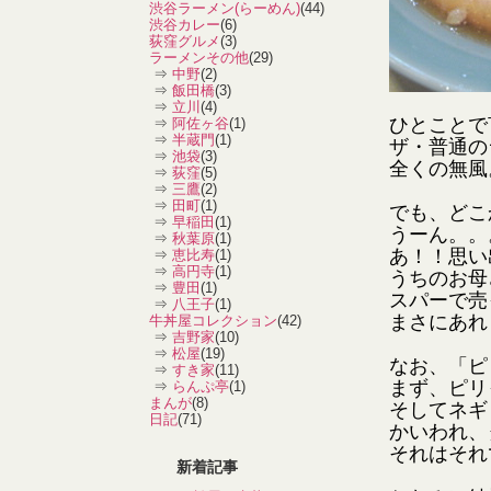
渋谷ラーメン(らーめん)
(44)
渋谷カレー
(6)
荻窪グルメ
(3)
ラーメンその他
(29)
⇒
中野
(2)
⇒
飯田橋
(3)
⇒
立川
(4)
ひとことで
⇒
阿佐ヶ谷
(1)
⇒
半蔵門
(1)
ザ・普通の
⇒
池袋
(3)
全くの無風
⇒
荻窪
(5)
⇒
三鷹
(2)
⇒
田町
(1)
でも、どこ
⇒
早稲田
(1)
うーん。。
⇒
秋葉原
(1)
あ！！思い
⇒
恵比寿
(1)
⇒
高円寺
(1)
うちのお母
⇒
豊田
(1)
スパーで売
⇒
八王子
(1)
まさにあれ
牛丼屋コレクション
(42)
⇒
吉野家
(10)
⇒
松屋
(19)
なお、「ピ
⇒
すき家
(11)
まず、ピリ
⇒
らんぷ亭
(1)
まんが
(8)
そしてネギ
日記
(71)
かいわれ、
それはそれ
新着記事