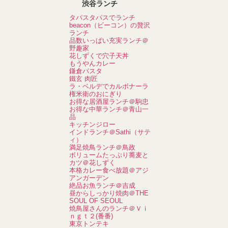
渋谷ランチ
タパスタパスでランチ
beacon（ビーコン）の贅沢
ランチ
品数いっぱい充実ランチ＠
野趣家
花しずくで穴子天丼
もうやんカレー
鎌倉パスタ
鐵玄 肉匠
ラ・ベルデでカルボナーラ
権米衛のおにぎり
お得な居酒屋ランチ＠駒忠
お得な中華ランチ＠青山一
品
キッチンジロー
インドランチ＠Sathi（サテ
ィ）
満足焼鳥ランチ＠鳥政
ボリュームたっぷり蕎麦と
カツ＠花しずく
本格カレー食べ放題＠アジ
アンガーデン
絶品お魚ランチ＠吉成
昼からしっかり焼肉＠THE
SOUL OF SEOUL
焼鳥屋さんのランチ＠Ｖｉ
ｎｇｔ２(番番)
東京トンテキ