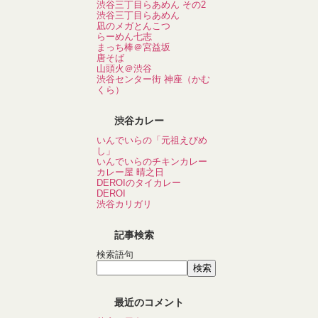
渋谷三丁目らあめん その2
渋谷三丁目らあめん
凪のメガとんこつ
らーめん七志
まっち棒＠宮益坂
唐そば
山頭火＠渋谷
渋谷センター街 神座（かむ
くら）
渋谷カレー
いんでいらの「元祖えびめ
し」
いんでいらのチキンカレー
カレー屋 晴之日
DEROIのタイカレー
DEROI
渋谷カリガリ
記事検索
検索語句
最近のコメント