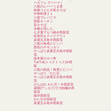
ーカフェ デゥーク）
八龍のレバーうま煮
鉄鍋うどん＠富士そば
中華料理２１
八龍でレバニラ
西荻キッチン
富士そば
全貌を現した。
なぎ屋でもつ鍋＠西荻窪
松寿司をテイクアウト
炭屋五兵衛＠西荻窪
八龍の角煮ビビンバ
西友のチキンカツ
やっぱり炭屋五兵衛＠西荻
窪
坂本屋のカツ丼
TukTuk(トゥクトゥク)＠西
荻
八龍の絶品！角煮ビビンバ
やっぱり「わた庄」
やっぱり炭屋五兵衛＠西荻
窪
がんばれ わた庄！＠西荻窪
晏閣(アンカク)で刀削麺＠西
荻窪
縁＠西荻窪
わた庄＠西荻窪
炭屋五兵衛＠西荻窪