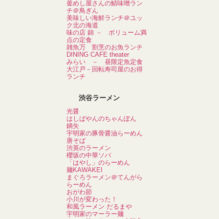
釜めし屋さんの鯖味噌ラン
チ＠鳥ぎん
美味しい海鮮ランチ＠ユッ
ク北の海道
味の店 錦 － ボリューム満
点の定食
雑魚万 割烹のお魚ランチ
DINING CAFE theater
みらい － 昼限定魚定食
大江戸－回転寿司屋のお得
ランチ
渋谷ラーメン
光醤
はしばやんのちゃんぽん
鏑矢
宇明家の豚骨醤油らーめん
唐そば
渋英のラーメン
櫻坂の中華ソバ
「はやし」のらーめん
麺KAWAKEI
まぐろラーメン＠てんがら
らーめん
おがわ節
小川が変わった！
和風ラーメン だるまや
宇明家のマーラー麺