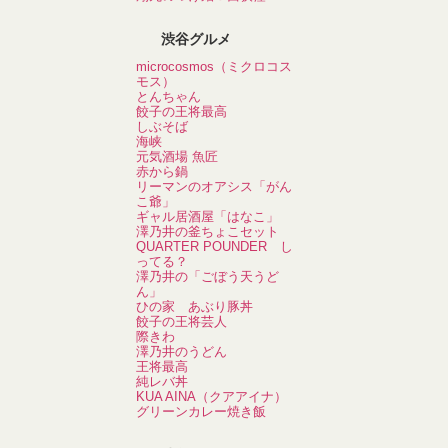
渋谷グルメ
microcosmos（ミクロコス
モス）
とんちゃん
餃子の王将最高
しぶそば
海峡
元気酒場 魚匠
赤から鍋
リーマンのオアシス「がん
こ爺」
ギャル居酒屋「はなこ」
澤乃井の釜ちょこセット
QUARTER POUNDER し
ってる？
澤乃井の「ごぼう天うど
ん」
ひの家 あぶり豚丼
餃子の王将芸人
際きわ
澤乃井のうどん
王将最高
純レバ丼
KUA AINA（クアアイナ）
グリーンカレー焼き飯