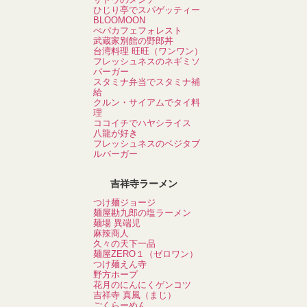
ひじり亭でスパゲッティー
BLOOMOON
ぺパカフェフォレスト
武蔵家別館の野郎丼
台湾料理 旺旺（ワンワン）
フレッシュネスのネギミソ
バーガー
スタミナ弁当でスタミナ補
給
クルン・サイアムでタイ料
理
ココイチでハヤシライス
八龍が好き
フレッシュネスのベジタブ
ルバーガー
吉祥寺ラーメン
つけ麺ジョージ
麺屋勘九郎の塩ラーメン
麺場 異端児
麻辣商人
久々の天下一品
麺屋ZERO１（ゼロワン）
つけ麺えん寺
野方ホープ
花月のにんにくゲンコツ
吉祥寺 真風（まじ）
ごくらーめん