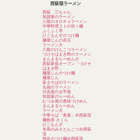
西荻窪ラーメン
西荻 三ちゃん
加賀家のラーメン
八龍のオロチョラーメン
中華料理２１の坦々麺
ふくふく亭
ひごもんずのつけ麺
麺屋じんの赤玉
ラーメン大
八龍のげんこつラーメン
つけそばまき野のラーメン
まんまるらーめんが
西荻新規オープン「つけそ
ばまき野」
麺屋じんのつけ麺
麺屋じん
富士そばのラーメン
丸福のラーメン
日高屋の太平燕
加賀家のらーめん
むつみ屋の香味つけめん
まんまるらーめん
ラーメン大
中華そば「青葉」＠西荻窪
麺創房 さくら
ひごもんず
冬馬のみそとんこつ＠西荻
窪
翔丸のつけ麺＠西荻窪