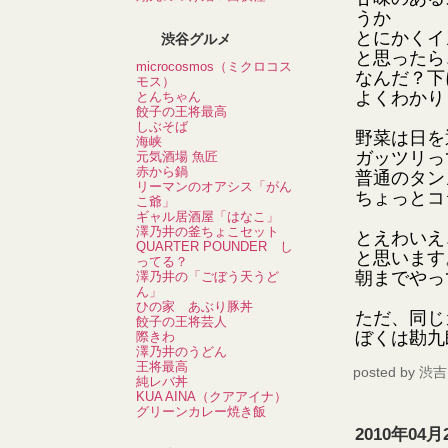
うか
とにかくイ
渋谷グルメ
と思ったら
microcosmos（ミクロコス
なんだ？下
モス）
よくわかり
とんちゃん
餃子の王将最高
しぶそば
野菜は日を
海峡
ガッツリっ
元気酒場 魚匠
赤から鍋
普通のタン
リーマンのオアシス「がん
ちょっとコ
こ爺」
ギャル居酒屋「はなこ」
澤乃井の釜ちょこセット
とえわいえ
QUARTER POUNDER し
と思います
ってる？
朝までやっ
澤乃井の「ごぼう天うど
ん」
ひの家 あぶり豚丼
ただ、同じ
餃子の王将芸人
ぼくは勘九
際きわ
澤乃井のうどん
王将最高
posted by
渋吉
純レバ丼
KUA AINA（クアアイナ）
グリーンカレー焼き飯
2010年04月