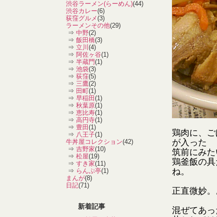
渋谷ラーメン(らーめん)
(44)
渋谷カレー
(6)
荻窪グルメ
(3)
ラーメンその他
(29)
⇒
中野
(2)
⇒
飯田橋
(3)
⇒
立川
(4)
⇒
阿佐ヶ谷
(1)
⇒
半蔵門
(1)
⇒
池袋
(3)
⇒
荻窪
(5)
⇒
三鷹
(2)
⇒
田町
(1)
⇒
早稲田
(1)
⇒
秋葉原
(1)
⇒
恵比寿
(1)
⇒
高円寺
(1)
⇒
豊田
(1)
鶏肉に、ご
⇒
八王子
(1)
が入った
牛丼屋コレクション
(42)
⇒
吉野家
(10)
筑前にみた
⇒
松屋
(19)
鶏釜飯の具
⇒
すき家
(11)
ね。
⇒
らんぷ亭
(1)
まんが
(8)
日記
(71)
正直微妙。
新着記事
混ぜてあっ