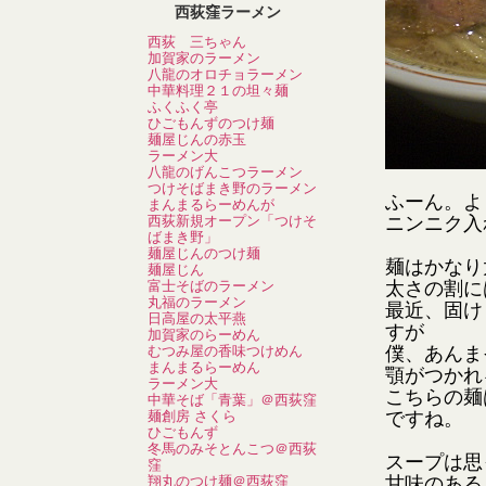
西荻窪ラーメン
西荻 三ちゃん
加賀家のラーメン
八龍のオロチョラーメン
中華料理２１の坦々麺
ふくふく亭
ひごもんずのつけ麺
麺屋じんの赤玉
ラーメン大
八龍のげんこつラーメン
つけそばまき野のラーメン
ふーん。よ
まんまるらーめんが
西荻新規オープン「つけそ
ニンニク入
ばまき野」
麺屋じんのつけ麺
麺はかなり
麺屋じん
富士そばのラーメン
太さの割に
丸福のラーメン
最近、固け
日高屋の太平燕
すが
加賀家のらーめん
むつみ屋の香味つけめん
僕、あんま
まんまるらーめん
顎がつかれ
ラーメン大
こちらの麺
中華そば「青葉」＠西荻窪
麺創房 さくら
ですね。
ひごもんず
冬馬のみそとんこつ＠西荻
スープは思
窪
翔丸のつけ麺＠西荻窪
甘味のある