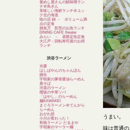
釜めし屋さんの鯖味噌ラン
チ＠鳥ぎん
美味しい海鮮ランチ＠ユッ
ク北の海道
味の店 錦 － ボリューム満
点の定食
雑魚万 割烹のお魚ランチ
DINING CAFE theater
みらい － 昼限定魚定食
大江戸－回転寿司屋のお得
ランチ
渋谷ラーメン
光醤
はしばやんのちゃんぽん
鏑矢
宇明家の豚骨醤油らーめん
唐そば
渋英のラーメン
櫻坂の中華ソバ
「はやし」のらーめん
麺KAWAKEI
まぐろラーメン＠てんがら
らーめん
おがわ節
うまい。
小川が変わった！
和風ラーメン だるまや
宇明家のマーラー麺
味は普通の