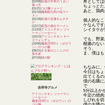
丼としては
(02/09)
松屋の牛丼のうまい
食べ方
ちょっとた
(01/21)
つけ麺ジョージ
あと、鶏肉
(01/19)
麺屋勘九郎の塩ラー
メン
(01/18)
松屋の豆腐キムチチ
個人的なこ
ゲ
ケなんです
(12/17)
荻窪の屋台ラーメン
シイタケが
(11/03)
アイコンチキン ジャ
ーマンソーセージ
(10/13)
アイコンチキン チー
でも、野菜
ズフォンデュ
根拠のない
(10/06)
麺屋ZERO１（ゼロワ
ン）のつけ麺
そう。
(09/21)
すき家のニンニクの
ま、僕はも
芽牛丼
(07/16)
味の駅
ちなみに、
今日はちょ
出てくるの
僕の右隣に
で
吉祥寺グルメ
5分以上か
アイコンチキン ジャーマン
牛定の焼肉
ソーセージ
しびれを切
麺屋ZERO１（ゼロワン）の
僕の左隣の
つけ麺