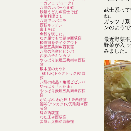
ーカフェ デゥーク）
八龍のレバーうま煮
武士系って
鉄鍋うどん＠富士そば
ね。
中華料理２１
八龍でレバニラ
ガッツリ系
西荻キッチン
ンのようで
富士そば
全貌を現した。
なぎ屋でもつ鍋＠西荻窪
最近野菜不
松寿司をテイクアウト
野菜が入っ
炭屋五兵衛＠西荻窪
みました。
八龍の角煮ビビンバ
西友のチキンカツ
やっぱり炭屋五兵衛＠西荻
窪
坂本屋のカツ丼
TukTuk(トゥクトゥク)＠西
荻
八龍の絶品！角煮ビビンバ
やっぱり「わた庄」
やっぱり炭屋五兵衛＠西荻
窪
がんばれ わた庄！＠西荻窪
晏閣(アンカク)で刀削麺＠西
荻窪
縁＠西荻窪
わた庄＠西荻窪
炭屋五兵衛＠西荻窪