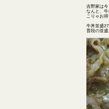
吉野家は今
なんと、牛
こりゃお得
牛丼並盛2
普段の並盛