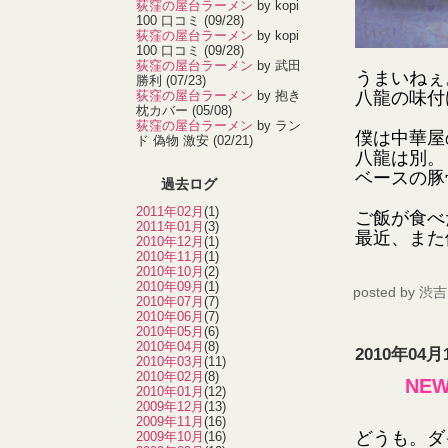
荻窪の屋台ラーメン
by kopi
100 口コミ
(09/28)
荻窪の屋台ラーメン
by kopi
100 口コミ
(09/28)
荻窪の屋台ラーメン
by 武田
うまいねぇ
勝利
(07/23)
荻窪の屋台ラーメン
by 抱き
八龍の味付
枕カバー
(05/08)
荻窪の屋台ラーメン
by ラン
僕は中華屋
ド 偽物 激安
(02/21)
八龍は別。
ベースの豚
過去ログ
2011年02月
(1)
ご飯が食べ
2011年01月
(3)
最近、また
2010年12月
(1)
2010年11月
(1)
2010年10月
(2)
2010年09月
(1)
posted by
渋吉
2010年07月
(7)
2010年06月
(7)
2010年05月
(6)
2010年04月
(8)
2010年04月
2010年03月
(11)
2010年02月
(8)
NE
2010年01月
(12)
2009年12月
(13)
2009年11月
(16)
どうも。ダ
2009年10月
(16)