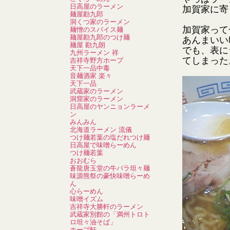
日高屋のラーメン
加賀家に寄
麺屋勘九郎
洞くつ家のラーメン
加賀家って
麺憎のスパイス麺
麺屋勘九郎のつけ麺
あんまいい
麺屋 勘九朗
でも、表に
九州ラーメン 祥
てしまった
吉祥寺野方ホープ
天下一品中毒
音麺酒家 楽々
天下一品
武蔵家のラーメン
洞窟家のラーメン
日高屋のヤンニョンラーメ
ン
みんみん
北海道ラーメン 流儀
つけ麺若葉の塩だれつけ麺
日高屋で味噌らーめん
つけ麺若葉
おおむら
蒼龍唐玉堂の牛バラ坦々麺
味源熊祭の豪快味噌らーめ
ん
心らーめん
味噌イズム
吉祥寺大勝軒のラーメン
武蔵家別館の「満州トロト
ロ坦々油そば」
ホープ軒