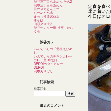
渋谷三丁目らあめん その2
渋谷三丁目らあめん
定食を食べ
凪のメガとんこつ
席に着いた
らーめん七志
今日はオロ
まっち棒＠宮益坂
唐そば
山頭火＠渋谷
渋谷センター街 神座（かむ
くら）
渋谷カレー
いんでいらの「元祖えびめ
し」
いんでいらのチキンカレー
カレー屋 晴之日
DEROIのタイカレー
DEROI
渋谷カリガリ
記事検索
検索語句
最近のコメント