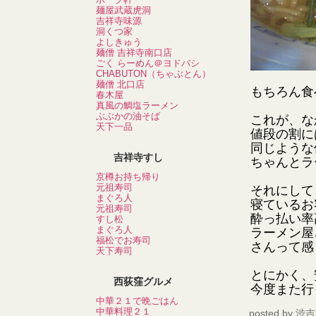
麺屋武蔵虎洞
吉祥寺味源
洞くつ家
よしきゅう
麺僧 吉祥寺南口店
ごく らーめん＠ヨドバシ
CHABUTON（ちゃぶとん）
麺僧 北口店
もちろん食
春木屋
真風の鯛塩ラーメン
ぶぶかの油そば
これが、な
天下一品
値段の割に
同じような
吉祥寺すし
ちゃんとラ
京樽お持ち帰り
元祖寿司
それにして
まぐろ人
寝ているお
元祖寿司
酔っ払い率
すし松
まぐろ人
ラーメン屋
福松でお寿司
さんって感
天下寿司
とにかく、
西荻窪グルメ
今度また行
中華２１で晩ごはん
中華料理２１
posted by
渋吉