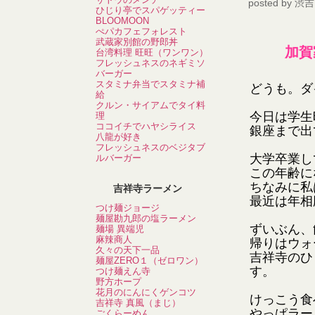
posted by
渋吉
ひじり亭でスパゲッティー
BLOOMOON
ぺパカフェフォレスト
武蔵家別館の野郎丼
加賀
台湾料理 旺旺（ワンワン）
フレッシュネスのネギミソ
バーガー
スタミナ弁当でスタミナ補
どうも。ダ
給
クルン・サイアムでタイ料
今日は学生
理
ココイチでハヤシライス
銀座まで出
八龍が好き
フレッシュネスのベジタブ
大学卒業し
ルバーガー
この年齢に
ちなみに私
吉祥寺ラーメン
最近は年相
つけ麺ジョージ
麺屋勘九郎の塩ラーメン
ずいぶん、
麺場 異端児
麻辣商人
帰りはウォ
久々の天下一品
吉祥寺のひ
麺屋ZERO１（ゼロワン）
す。
つけ麺えん寺
野方ホープ
花月のにんにくゲンコツ
けっこう食
吉祥寺 真風（まじ）
やっぱラー
ごくらーめん