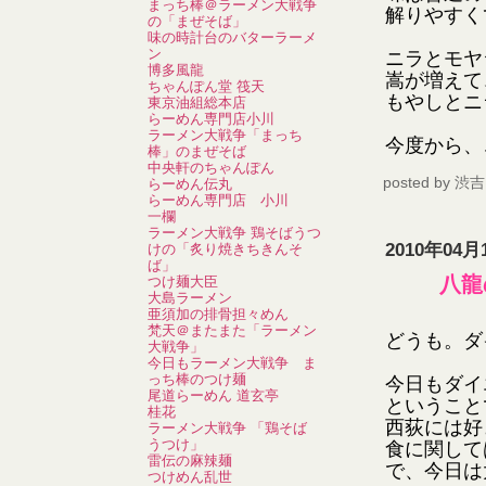
まっち棒＠ラーメン大戦争
解りやすく
の「まぜそば」
味の時計台のバターラーメ
ン
ニラとモヤ
博多風龍
嵩が増えて
ちゃんぽん堂 筏天
もやしとニ
東京油組総本店
らーめん専門店小川
ラーメン大戦争「まっち
今度から、
棒」のまぜそば
中央軒のちゃんぽん
posted by
渋吉
らーめん伝丸
らーめん専門店 小川
一欄
ラーメン大戦争 鶏そばうつ
2010年04月
けの「炙り焼きちきんそ
ば」
八龍
つけ麺大臣
大島ラーメン
亜須加の排骨担々めん
梵天＠またまた「ラーメン
どうも。ダ
大戦争」
今日もラーメン大戦争 ま
っち棒のつけ麺
今日もダイ
尾道らーめん 道玄亭
ということ
桂花
西荻には好
ラーメン大戦争 「鶏そば
うつけ」
食に関して
雷伝の麻辣麺
で、今日は
つけめん乱世