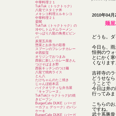
中華料理２１
TukTuk（トゥクトゥク）
八龍でスタミナ丼
メキシコ料理エルキシコ
2010年04月
中華料理２１
晏閣
麺屋
TukTuk（トゥクトゥク）の
冷やしトムヤムラーメン
やっぱり八龍の角煮ビビン
どうも。ダ
バ
炭屋五兵衛
惣菜とお弁当の彩香
今日も、雨
スプーンのフレンチカレー
恒例のウォ
＠西荻窪
オリジンでおつまみ
とにかく寒
西荻に新しいカレー屋さん
くなります
つけそばまき野
西荻キッチンのつけ麺
八龍で焼肉ライス
吉祥寺のラ
とん八
どうせなら
たけちゃんのたこ焼き
うことで
じゃんぼ総本店
ハイクオリティな弁当屋
今日は井の
「キャプシーヌ」
行ってみま
TukTuk(トゥクトゥク)の焼
きビーフン
BurgerCafe DUKE（バーガ
こちらのお
ーカフェ デゥーク）のパン
ですね。
ケーキ
武士系豚骨
BurgerCafe DUKE（バーガ