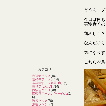
どうも。ダ
今日は何も
某駅近くの
鶏めし！？
なんだそり
気になりす
こちらが鳥
カテゴリ
吉祥寺グルメ
(102)
吉祥寺ラーメン
(54)
吉祥寺すし（寿司/鮨）
(8)
吉祥寺つれづれ
(10)
西荻窪グルメ
(48)
西荻窪ラーメン(らーめん)
(2
6)
渋谷グルメ
(20)
渋谷ランチ
(27)