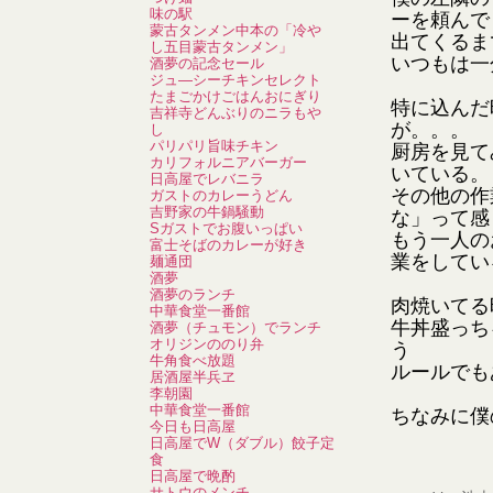
味の駅
ーを頼んで
蒙古タンメン中本の「冷や
出てくるま
し五目蒙古タンメン」
いつもは一
酒夢の記念セール
ジュ―シーチキンセレクト
たまごかけごはんおにぎり
特に込んだ
吉祥寺どんぶりのニラもや
が。。。
し
パリパリ旨味チキン
厨房を見て
カリフォルニアバーガー
いている。
日高屋でレバニラ
その他の作
ガストのカレーうどん
吉野家の牛鍋騒動
な」って感
Sガストでお腹いっぱい
もう一人の
富士そばのカレーが好き
業をしてい
麺通団
酒夢
酒夢のランチ
肉焼いてる
中華食堂一番館
牛丼盛っち
酒夢（チュモン）でランチ
オリジンののり弁
う
牛角食べ放題
ルールでも
居酒屋半兵ヱ
李朝園
中華食堂一番館
ちなみに僕
今日も日高屋
日高屋でW（ダブル）餃子定
食
日高屋で晩酌
サトウのメンチ