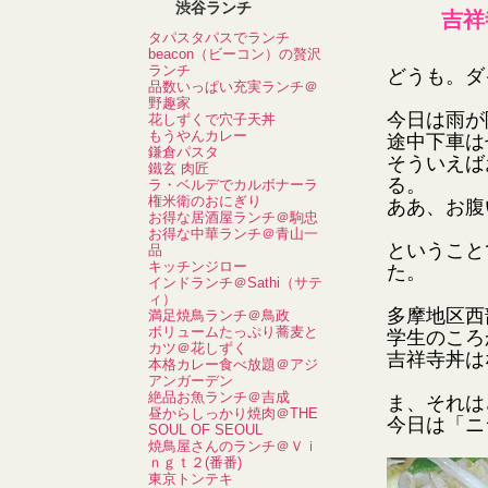
渋谷ランチ
吉祥
タパスタパスでランチ
beacon（ビーコン）の贅沢
ランチ
どうも。ダ
品数いっぱい充実ランチ＠
野趣家
今日は雨が
花しずくで穴子天丼
もうやんカレー
途中下車は
鎌倉パスタ
そういえば
鐵玄 肉匠
る。
ラ・ベルデでカルボナーラ
権米衛のおにぎり
ああ、お腹
お得な居酒屋ランチ＠駒忠
お得な中華ランチ＠青山一
ということ
品
キッチンジロー
た。
インドランチ＠Sathi（サテ
ィ）
多摩地区西
満足焼鳥ランチ＠鳥政
ボリュームたっぷり蕎麦と
学生のころ
カツ＠花しずく
吉祥寺丼は
本格カレー食べ放題＠アジ
アンガーデン
絶品お魚ランチ＠吉成
ま、それは
昼からしっかり焼肉＠THE
今日は「ニ
SOUL OF SEOUL
焼鳥屋さんのランチ＠Ｖｉ
ｎｇｔ２(番番)
東京トンテキ