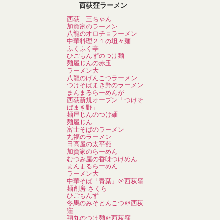
西荻窪ラーメン
西荻 三ちゃん
加賀家のラーメン
八龍のオロチョラーメン
中華料理２１の坦々麺
ふくふく亭
ひごもんずのつけ麺
麺屋じんの赤玉
ラーメン大
八龍のげんこつラーメン
つけそばまき野のラーメン
まんまるらーめんが
西荻新規オープン「つけそ
ばまき野」
麺屋じんのつけ麺
麺屋じん
富士そばのラーメン
丸福のラーメン
日高屋の太平燕
加賀家のらーめん
むつみ屋の香味つけめん
まんまるらーめん
ラーメン大
中華そば「青葉」＠西荻窪
麺創房 さくら
ひごもんず
冬馬のみそとんこつ＠西荻
窪
翔丸のつけ麺＠西荻窪