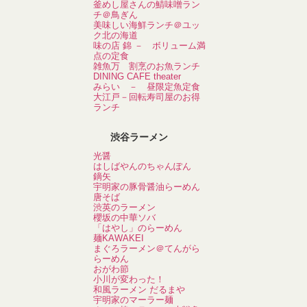
釜めし屋さんの鯖味噌ラン
チ＠鳥ぎん
美味しい海鮮ランチ＠ユッ
ク北の海道
味の店 錦 － ボリューム満
点の定食
雑魚万 割烹のお魚ランチ
DINING CAFE theater
みらい － 昼限定魚定食
大江戸－回転寿司屋のお得
ランチ
渋谷ラーメン
光醤
はしばやんのちゃんぽん
鏑矢
宇明家の豚骨醤油らーめん
唐そば
渋英のラーメン
櫻坂の中華ソバ
「はやし」のらーめん
麺KAWAKEI
まぐろラーメン＠てんがら
らーめん
おがわ節
小川が変わった！
和風ラーメン だるまや
宇明家のマーラー麺