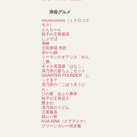
渋谷グルメ
microcosmos（ミクロコス
モス）
とんちゃん
餃子の王将最高
しぶそば
海峡
元気酒場 魚匠
赤から鍋
リーマンのオアシス「がん
こ爺」
ギャル居酒屋「はなこ」
澤乃井の釜ちょこセット
QUARTER POUNDER し
ってる？
澤乃井の「ごぼう天うど
ん」
ひの家 あぶり豚丼
餃子の王将芸人
際きわ
澤乃井のうどん
王将最高
純レバ丼
KUA AINA（クアアイナ）
グリーンカレー焼き飯