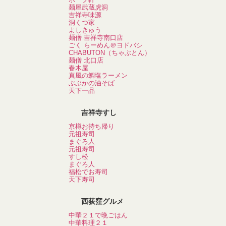
麺屋武蔵虎洞
吉祥寺味源
洞くつ家
よしきゅう
麺僧 吉祥寺南口店
ごく らーめん＠ヨドバシ
CHABUTON（ちゃぶとん）
麺僧 北口店
春木屋
真風の鯛塩ラーメン
ぶぶかの油そば
天下一品
吉祥寺すし
京樽お持ち帰り
元祖寿司
まぐろ人
元祖寿司
すし松
まぐろ人
福松でお寿司
天下寿司
西荻窪グルメ
中華２１で晩ごはん
中華料理２１