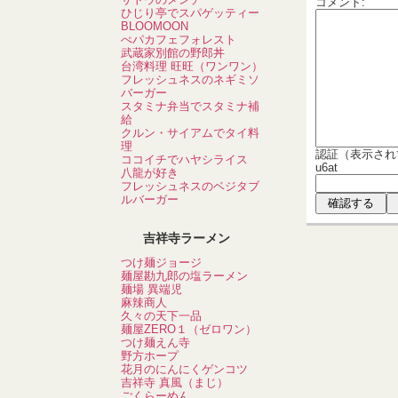
コメント:
ひじり亭でスパゲッティー
BLOOMOON
ぺパカフェフォレスト
武蔵家別館の野郎丼
台湾料理 旺旺（ワンワン）
フレッシュネスのネギミソ
バーガー
スタミナ弁当でスタミナ補
給
クルン・サイアムでタイ料
理
認証（表示され
ココイチでハヤシライス
u6at
八龍が好き
フレッシュネスのベジタブ
ルバーガー
吉祥寺ラーメン
つけ麺ジョージ
麺屋勘九郎の塩ラーメン
麺場 異端児
麻辣商人
久々の天下一品
麺屋ZERO１（ゼロワン）
つけ麺えん寺
野方ホープ
花月のにんにくゲンコツ
吉祥寺 真風（まじ）
ごくらーめん