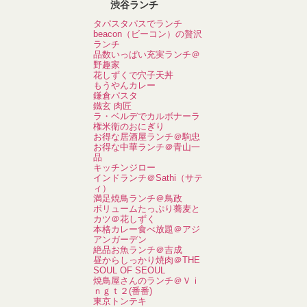
渋谷ランチ
タパスタパスでランチ
beacon（ビーコン）の贅沢
ランチ
品数いっぱい充実ランチ＠
野趣家
花しずくで穴子天丼
もうやんカレー
鎌倉パスタ
鐵玄 肉匠
ラ・ベルデでカルボナーラ
権米衛のおにぎり
お得な居酒屋ランチ＠駒忠
お得な中華ランチ＠青山一
品
キッチンジロー
インドランチ＠Sathi（サテ
ィ）
満足焼鳥ランチ＠鳥政
ボリュームたっぷり蕎麦と
カツ＠花しずく
本格カレー食べ放題＠アジ
アンガーデン
絶品お魚ランチ＠吉成
昼からしっかり焼肉＠THE
SOUL OF SEOUL
焼鳥屋さんのランチ＠Ｖｉ
ｎｇｔ２(番番)
東京トンテキ