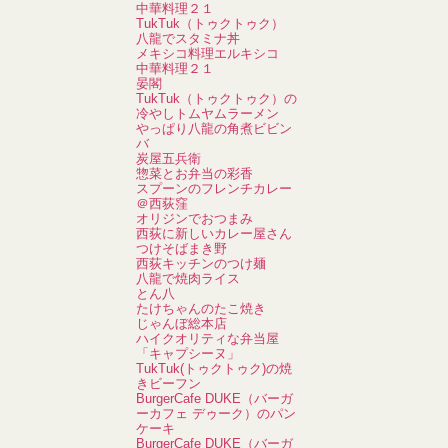
中華料理２１
TukTuk（トゥクトゥク）
八龍でスタミナ丼
メキシコ料理エルキシコ
中華料理２１
晏閣
TukTuk（トゥクトゥク）の
冷やしトムヤムラーメン
やっぱり八龍の角煮ビビン
バ
炭屋五兵衛
惣菜とお弁当の彩香
スプーンのフレンチカレー
＠西荻窪
オリジンでおつまみ
西荻に新しいカレー屋さん
つけそばまき野
西荻キッチンのつけ麺
八龍で焼肉ライス
とん八
たけちゃんのたこ焼き
じゃんぼ総本店
ハイクオリティな弁当屋
「キャプシーヌ」
TukTuk(トゥクトゥク)の焼
きビーフン
BurgerCafe DUKE（バーガ
ーカフェ デゥーク）のパン
ケーキ
BurgerCafe DUKE（バーガ