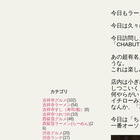
今日もラー
今日は久々
今日訪問し
「CHAB
あの超有名
うな。
これは楽し
店内は小ぎ
しつこいく
カテゴリ
何やらがい
イチローみ
吉祥寺グルメ
(102)
吉祥寺ラーメン
(54)
なんか、「
吉祥寺すし（寿司/鮨）
(8)
吉祥寺つれづれ
(10)
今日は「ち
西荻窪グルメ
(48)
西荻窪ラーメン(らーめん)
(2
一番オーソ
6)
渋谷グルメ
(20)
渋谷ランチ
(27)