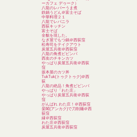
ーカフェ デゥーク）
八龍のレバーうま煮
鉄鍋うどん＠富士そば
中華料理２１
八龍でレバニラ
西荻キッチン
富士そば
全貌を現した。
なぎ屋でもつ鍋＠西荻窪
松寿司をテイクアウト
炭屋五兵衛＠西荻窪
八龍の角煮ビビンバ
西友のチキンカツ
やっぱり炭屋五兵衛＠西荻
窪
坂本屋のカツ丼
TukTuk(トゥクトゥク)＠西
荻
八龍の絶品！角煮ビビンバ
やっぱり「わた庄」
やっぱり炭屋五兵衛＠西荻
窪
がんばれ わた庄！＠西荻窪
晏閣(アンカク)で刀削麺＠西
荻窪
縁＠西荻窪
わた庄＠西荻窪
炭屋五兵衛＠西荻窪