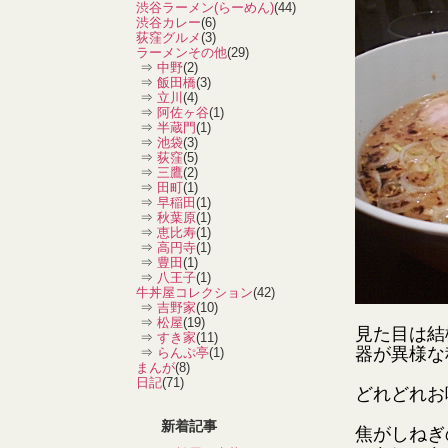
渋谷ラーメン(らーめん)
(44)
渋谷カレー
(6)
荻窪グルメ
(3)
ラーメンその他
(29)
⇒
中野
(2)
⇒
飯田橋
(3)
⇒
立川
(4)
⇒
阿佐ヶ谷
(1)
⇒
半蔵門
(1)
⇒
池袋
(3)
⇒
荻窪
(5)
⇒
三鷹
(2)
⇒
田町
(1)
⇒
早稲田
(1)
⇒
秋葉原
(1)
⇒
恵比寿
(1)
⇒
高円寺
(1)
⇒
豊田
(1)
⇒
八王子
(1)
牛丼屋コレクション
(42)
⇒
吉野家
(10)
⇒
松屋
(19)
見た目は結
⇒
すき家
(11)
器が異様な
⇒
らんぷ亭
(1)
まんが
(8)
日記
(71)
どれどれお
新着記事
焦がしねぎ