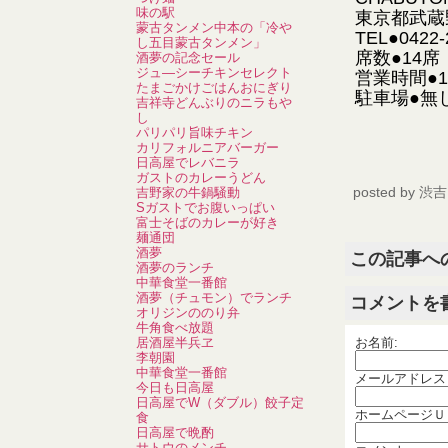
味の駅
東京都武蔵野
蒙古タンメン中本の「冷や
TEL●0422-
し五目蒙古タンメン」
席数●14席
酒夢の記念セール
ジュ―シーチキンセレクト
営業時間●1
たまごかけごはんおにぎり
駐車場●無
吉祥寺どんぶりのニラもや
し
パリパリ旨味チキン
カリフォルニアバーガー
日高屋でレバニラ
ガストのカレーうどん
posted by
渋吉
吉野家の牛鍋騒動
Sガストでお腹いっぱい
富士そばのカレーが好き
麺通団
酒夢
この記事へ
酒夢のランチ
中華食堂一番館
酒夢（チュモン）でランチ
コメントを
オリジンののり弁
牛角食べ放題
居酒屋半兵ヱ
お名前:
李朝園
中華食堂一番館
メールアドレス
今日も日高屋
日高屋でW（ダブル）餃子定
ホームページＵ
食
日高屋で晩酌
サトウのメンチ