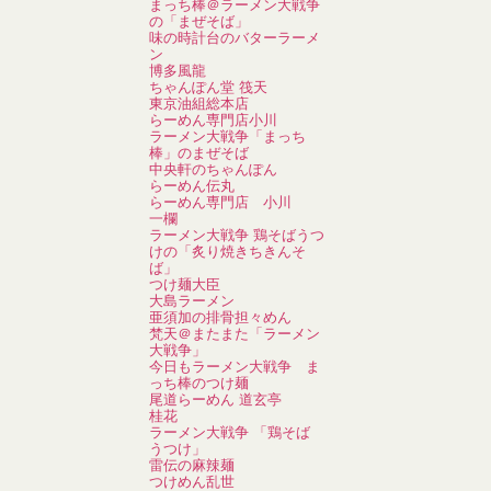
まっち棒＠ラーメン大戦争
の「まぜそば」
味の時計台のバターラーメ
ン
博多風龍
ちゃんぽん堂 筏天
東京油組総本店
らーめん専門店小川
ラーメン大戦争「まっち
棒」のまぜそば
中央軒のちゃんぽん
らーめん伝丸
らーめん専門店 小川
一欄
ラーメン大戦争 鶏そばうつ
けの「炙り焼きちきんそ
ば」
つけ麺大臣
大島ラーメン
亜須加の排骨担々めん
梵天＠またまた「ラーメン
大戦争」
今日もラーメン大戦争 ま
っち棒のつけ麺
尾道らーめん 道玄亭
桂花
ラーメン大戦争 「鶏そば
うつけ」
雷伝の麻辣麺
つけめん乱世