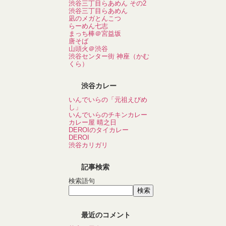
渋谷三丁目らあめん その2
渋谷三丁目らあめん
凪のメガとんこつ
らーめん七志
まっち棒＠宮益坂
唐そば
山頭火＠渋谷
渋谷センター街 神座（かむ
くら）
渋谷カレー
いんでいらの「元祖えびめ
し」
いんでいらのチキンカレー
カレー屋 晴之日
DEROIのタイカレー
DEROI
渋谷カリガリ
記事検索
検索語句
最近のコメント