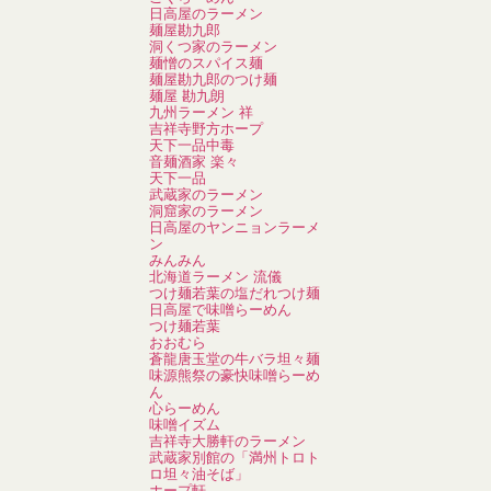
日高屋のラーメン
麺屋勘九郎
洞くつ家のラーメン
麺憎のスパイス麺
麺屋勘九郎のつけ麺
麺屋 勘九朗
九州ラーメン 祥
吉祥寺野方ホープ
天下一品中毒
音麺酒家 楽々
天下一品
武蔵家のラーメン
洞窟家のラーメン
日高屋のヤンニョンラーメ
ン
みんみん
北海道ラーメン 流儀
つけ麺若葉の塩だれつけ麺
日高屋で味噌らーめん
つけ麺若葉
おおむら
蒼龍唐玉堂の牛バラ坦々麺
味源熊祭の豪快味噌らーめ
ん
心らーめん
味噌イズム
吉祥寺大勝軒のラーメン
武蔵家別館の「満州トロト
ロ坦々油そば」
ホープ軒