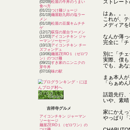
ストレート
(02/09)
松屋の牛丼のうまい
食べ方
(01/21)
つけ麺ジョージ
はぁ。。。
(01/19)
麺屋勘九郎の塩ラー
これが、テ
メン
(01/18)
松屋の豆腐キムチチ
メディアを
ゲ
(12/17)
荻窪の屋台ラーメン
なんか薄っ
(11/03)
アイコンチキン ジャ
ーマンソーセージ
完全に「チ
(10/13)
アイコンチキン チー
ズフォンデュ
別に「チェ
(10/06)
麺屋ZERO１（ゼロワ
ン）のつけ麺
実際、僕も
(09/21)
すき家のニンニクの
でも、あな
芽牛丼
(07/16)
味の駅
まぁ本人が
「らぁめん
話題先行、
いや、素晴
吉祥寺グルメ
家にかえっ
アイコンチキン ジャーマン
やっぱり「
ソーセージ
麺屋ZERO１（ゼロワン）の
CHABU
つけ麺