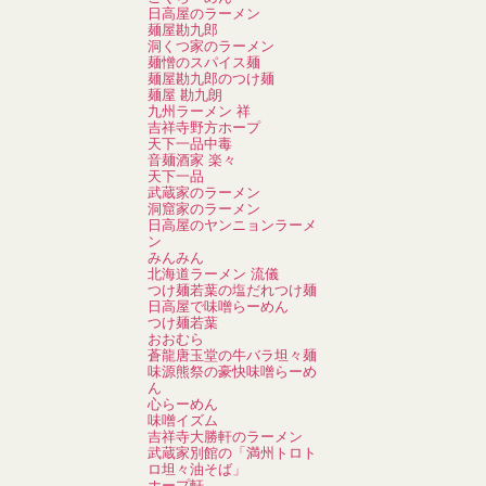
日高屋のラーメン
麺屋勘九郎
洞くつ家のラーメン
麺憎のスパイス麺
麺屋勘九郎のつけ麺
麺屋 勘九朗
九州ラーメン 祥
吉祥寺野方ホープ
天下一品中毒
音麺酒家 楽々
天下一品
武蔵家のラーメン
洞窟家のラーメン
日高屋のヤンニョンラーメ
ン
みんみん
北海道ラーメン 流儀
つけ麺若葉の塩だれつけ麺
日高屋で味噌らーめん
つけ麺若葉
おおむら
蒼龍唐玉堂の牛バラ坦々麺
味源熊祭の豪快味噌らーめ
ん
心らーめん
味噌イズム
吉祥寺大勝軒のラーメン
武蔵家別館の「満州トロト
ロ坦々油そば」
ホープ軒