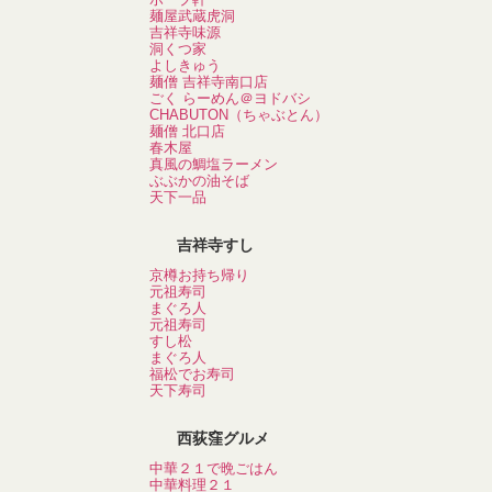
麺屋武蔵虎洞
吉祥寺味源
洞くつ家
よしきゅう
麺僧 吉祥寺南口店
ごく らーめん＠ヨドバシ
CHABUTON（ちゃぶとん）
麺僧 北口店
春木屋
真風の鯛塩ラーメン
ぶぶかの油そば
天下一品
吉祥寺すし
京樽お持ち帰り
元祖寿司
まぐろ人
元祖寿司
すし松
まぐろ人
福松でお寿司
天下寿司
西荻窪グルメ
中華２１で晩ごはん
中華料理２１