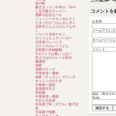
味の駅
蒙古タンメン中本の「冷や
コメントを
し五目蒙古タンメン」
酒夢の記念セール
ジュ―シーチキンセレクト
お名前:
たまごかけごはんおにぎり
吉祥寺どんぶりのニラもや
し
メールアドレス
パリパリ旨味チキン
カリフォルニアバーガー
ホームページＵ
日高屋でレバニラ
ガストのカレーうどん
コメント:
吉野家の牛鍋騒動
Sガストでお腹いっぱい
富士そばのカレーが好き
麺通団
酒夢
酒夢のランチ
中華食堂一番館
酒夢（チュモン）でランチ
オリジンののり弁
牛角食べ放題
居酒屋半兵ヱ
李朝園
認証（表示され
中華食堂一番館
0zaq
今日も日高屋
日高屋でW（ダブル）餃子定
食
日高屋で晩酌
サトウのメンチ