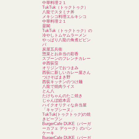
中華料理２１
TukTuk（トゥクトゥク）
八龍でスタミナ丼
メキシコ料理エルキシコ
中華料理２１
晏閣
TukTuk（トゥクトゥク）の
冷やしトムヤムラーメン
やっぱり八龍の角煮ビビン
バ
炭屋五兵衛
惣菜とお弁当の彩香
スプーンのフレンチカレー
＠西荻窪
オリジンでおつまみ
西荻に新しいカレー屋さん
つけそばまき野
西荻キッチンのつけ麺
八龍で焼肉ライス
とん八
たけちゃんのたこ焼き
じゃんぼ総本店
ハイクオリティな弁当屋
「キャプシーヌ」
TukTuk(トゥクトゥク)の焼
きビーフン
BurgerCafe DUKE（バーガ
ーカフェ デゥーク）のパン
ケーキ
BurgerCafe DUKE（バーガ