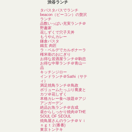
渋谷ランチ
タパスタパスでランチ
beacon（ビーコン）の贅沢
ランチ
品数いっぱい充実ランチ＠
野趣家
花しずくで穴子天丼
もうやんカレー
鎌倉パスタ
鐵玄 肉匠
ラ・ベルデでカルボナーラ
権米衛のおにぎり
お得な居酒屋ランチ＠駒忠
お得な中華ランチ＠青山一
品
キッチンジロー
インドランチ＠Sathi（サテ
ィ）
満足焼鳥ランチ＠鳥政
ボリュームたっぷり蕎麦と
カツ＠花しずく
本格カレー食べ放題＠アジ
アンガーデン
絶品お魚ランチ＠吉成
昼からしっかり焼肉＠THE
SOUL OF SEOUL
焼鳥屋さんのランチ＠Ｖｉ
ｎｇｔ２(番番)
東京トンテキ