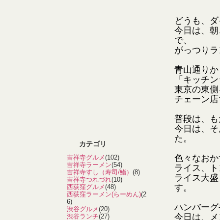
どうも、ダ
今日は、朝
で、
がっつりラ
青山通りか
「キッチン
東京の東側
チェーン店
普段は、も
今日は、そ
た。
カテゴリ
色々なおか
吉祥寺グルメ
(102)
吉祥寺ラーメン
(54)
ライス、ト
吉祥寺すし（寿司/鮨）
(8)
ライス大盛
吉祥寺つれづれ
(10)
す。
西荻窪グルメ
(48)
西荻窪ラーメン(らーめん)
(2
6)
ハンバーグ
渋谷グルメ
(20)
今日は、メ
渋谷ランチ
(27)