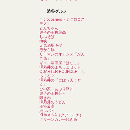
渋谷グルメ
microcosmos（ミクロコス
モス）
とんちゃん
餃子の王将最高
しぶそば
海峡
元気酒場 魚匠
赤から鍋
リーマンのオアシス「がん
こ爺」
ギャル居酒屋「はなこ」
澤乃井の釜ちょこセット
QUARTER POUNDER し
ってる？
澤乃井の「ごぼう天うど
ん」
ひの家 あぶり豚丼
餃子の王将芸人
際きわ
澤乃井のうどん
王将最高
純レバ丼
KUA AINA（クアアイナ）
グリーンカレー焼き飯