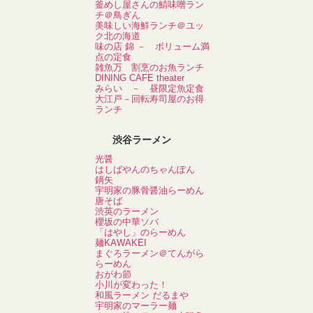
釜めし屋さんの鯖味噌ラン
チ＠鳥ぎん
美味しい海鮮ランチ＠ユッ
ク北の海道
味の店 錦 － ボリューム満
点の定食
雑魚万 割烹のお魚ランチ
DINING CAFE theater
みらい － 昼限定魚定食
大江戸－回転寿司屋のお得
ランチ
渋谷ラーメン
光醤
はしばやんのちゃんぽん
鏑矢
宇明家の豚骨醤油らーめん
唐そば
渋英のラーメン
櫻坂の中華ソバ
「はやし」のらーめん
麺KAWAKEI
まぐろラーメン＠てんがら
らーめん
おがわ節
小川が変わった！
和風ラーメン だるまや
宇明家のマーラー麺