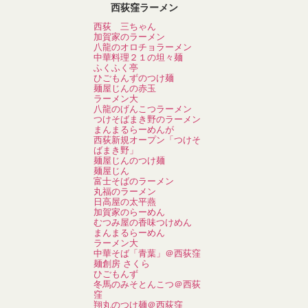
西荻窪ラーメン
西荻 三ちゃん
加賀家のラーメン
八龍のオロチョラーメン
中華料理２１の坦々麺
ふくふく亭
ひごもんずのつけ麺
麺屋じんの赤玉
ラーメン大
八龍のげんこつラーメン
つけそばまき野のラーメン
まんまるらーめんが
西荻新規オープン「つけそ
ばまき野」
麺屋じんのつけ麺
麺屋じん
富士そばのラーメン
丸福のラーメン
日高屋の太平燕
加賀家のらーめん
むつみ屋の香味つけめん
まんまるらーめん
ラーメン大
中華そば「青葉」＠西荻窪
麺創房 さくら
ひごもんず
冬馬のみそとんこつ＠西荻
窪
翔丸のつけ麺＠西荻窪