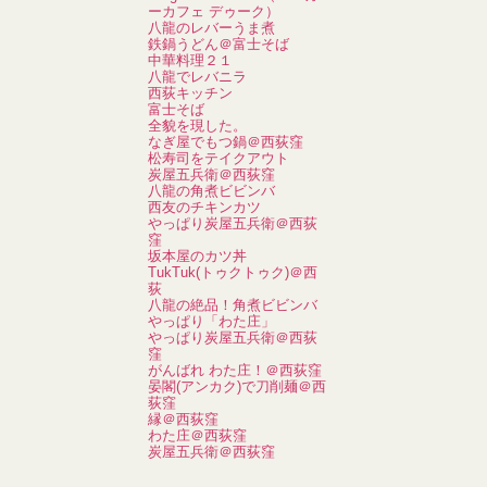
ーカフェ デゥーク）
八龍のレバーうま煮
鉄鍋うどん＠富士そば
中華料理２１
八龍でレバニラ
西荻キッチン
富士そば
全貌を現した。
なぎ屋でもつ鍋＠西荻窪
松寿司をテイクアウト
炭屋五兵衛＠西荻窪
八龍の角煮ビビンバ
西友のチキンカツ
やっぱり炭屋五兵衛＠西荻
窪
坂本屋のカツ丼
TukTuk(トゥクトゥク)＠西
荻
八龍の絶品！角煮ビビンバ
やっぱり「わた庄」
やっぱり炭屋五兵衛＠西荻
窪
がんばれ わた庄！＠西荻窪
晏閣(アンカク)で刀削麺＠西
荻窪
縁＠西荻窪
わた庄＠西荻窪
炭屋五兵衛＠西荻窪