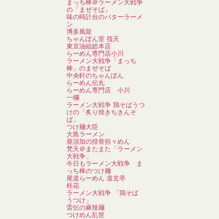
まっち棒＠ラーメン大戦争
の「まぜそば」
味の時計台のバターラーメ
ン
博多風龍
ちゃんぽん堂 筏天
東京油組総本店
らーめん専門店小川
ラーメン大戦争「まっち
棒」のまぜそば
中央軒のちゃんぽん
らーめん伝丸
らーめん専門店 小川
一欄
ラーメン大戦争 鶏そばうつ
けの「炙り焼きちきんそ
ば」
つけ麺大臣
大島ラーメン
亜須加の排骨担々めん
梵天＠またまた「ラーメン
大戦争」
今日もラーメン大戦争 ま
っち棒のつけ麺
尾道らーめん 道玄亭
桂花
ラーメン大戦争 「鶏そば
うつけ」
雷伝の麻辣麺
つけめん乱世