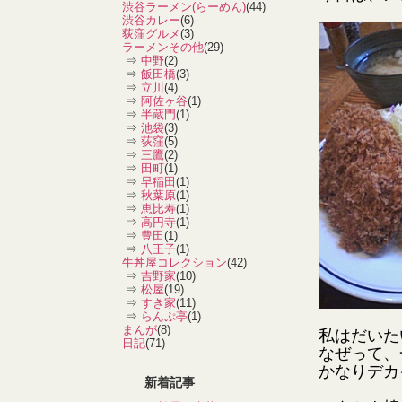
渋谷ラーメン(らーめん)
(44)
渋谷カレー
(6)
荻窪グルメ
(3)
ラーメンその他
(29)
⇒
中野
(2)
⇒
飯田橋
(3)
⇒
立川
(4)
⇒
阿佐ヶ谷
(1)
⇒
半蔵門
(1)
⇒
池袋
(3)
⇒
荻窪
(5)
⇒
三鷹
(2)
⇒
田町
(1)
⇒
早稲田
(1)
⇒
秋葉原
(1)
⇒
恵比寿
(1)
⇒
高円寺
(1)
⇒
豊田
(1)
⇒
八王子
(1)
牛丼屋コレクション
(42)
⇒
吉野家
(10)
⇒
松屋
(19)
⇒
すき家
(11)
⇒
らんぷ亭
(1)
まんが
(8)
私はだいた
日記
(71)
なぜって、
かなりデカ
新着記事