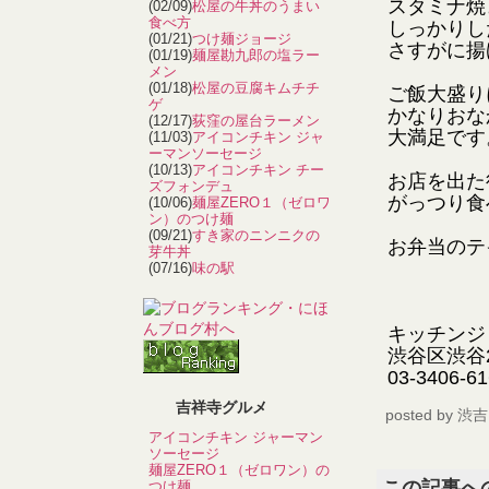
スタミナ焼
(02/09)
松屋の牛丼のうまい
食べ方
しっかりし
(01/21)
つけ麺ジョージ
さすがに揚
(01/19)
麺屋勘九郎の塩ラー
メン
(01/18)
松屋の豆腐キムチチ
ご飯大盛り
ゲ
かなりおな
(12/17)
荻窪の屋台ラーメン
大満足です
(11/03)
アイコンチキン ジャ
ーマンソーセージ
(10/13)
アイコンチキン チー
お店を出た
ズフォンデュ
がっつり食
(10/06)
麺屋ZERO１（ゼロワ
ン）のつけ麺
(09/21)
すき家のニンニクの
お弁当のテ
芽牛丼
(07/16)
味の駅
キッチンジ
渋谷区渋谷2-
03-3406-6
吉祥寺グルメ
posted by
渋吉
アイコンチキン ジャーマン
ソーセージ
麺屋ZERO１（ゼロワン）の
この記事へ
つけ麺