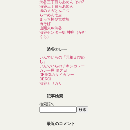
渋谷三丁目らあめん その2
渋谷三丁目らあめん
凪のメガとんこつ
らーめん七志
まっち棒＠宮益坂
唐そば
山頭火＠渋谷
渋谷センター街 神座（かむ
くら）
渋谷カレー
いんでいらの「元祖えびめ
し」
いんでいらのチキンカレー
カレー屋 晴之日
DEROIのタイカレー
DEROI
渋谷カリガリ
記事検索
検索語句
最近のコメント