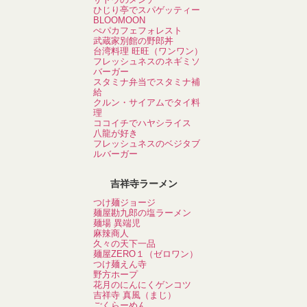
ひじり亭でスパゲッティー
BLOOMOON
ぺパカフェフォレスト
武蔵家別館の野郎丼
台湾料理 旺旺（ワンワン）
フレッシュネスのネギミソ
バーガー
スタミナ弁当でスタミナ補
給
クルン・サイアムでタイ料
理
ココイチでハヤシライス
八龍が好き
フレッシュネスのベジタブ
ルバーガー
吉祥寺ラーメン
つけ麺ジョージ
麺屋勘九郎の塩ラーメン
麺場 異端児
麻辣商人
久々の天下一品
麺屋ZERO１（ゼロワン）
つけ麺えん寺
野方ホープ
花月のにんにくゲンコツ
吉祥寺 真風（まじ）
ごくらーめん